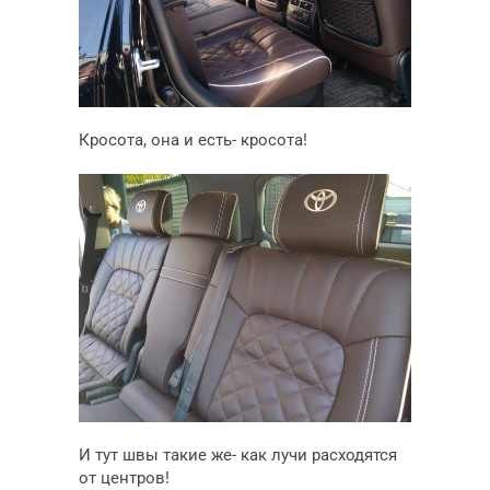
Кросота, она и есть- кросота!
И тут швы такие же- как лучи расходятся
от центров!