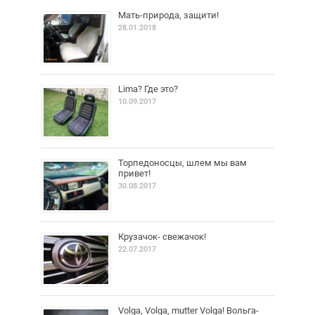
Мать-природа, защити!
28.01.2018
Lima? Где это?
10.09.2017
Торпедоносцы, шлем мы вам
привет!
30.08.2017
Крузачок- свежачок!
22.07.2017
Volga, Volga, mutter Volga! Вольга-