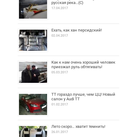
русская река…(С)
17.04.2017
Ехать, как хан персидский!
02.04.2017
Как к нам очень хороший человек
приезжал руль обтягивать!
05.03.2017
ТТ гораздо лучше, чем ЦЦ! Новый
салон у Audi TT
01.02.2017
Лето скоро… хватит темнить!
26.01.2017