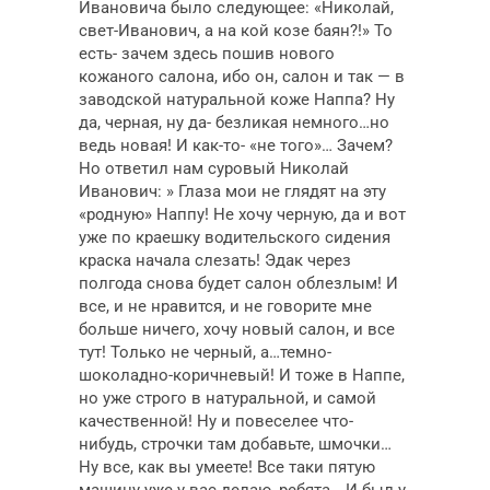
Ивановича было следующее: «Николай,
свет-Иванович, а на кой козе баян?!» То
есть- зачем здесь пошив нового
кожаного салона, ибо он, салон и так — в
заводской натуральной коже Наппа? Ну
да, черная, ну да- безликая немного…но
ведь новая! И как-то- «не того»… Зачем?
Но ответил нам суровый Николай
Иванович: » Глаза мои не глядят на эту
«родную» Наппу! Не хочу черную, да и вот
уже по краешку водительского сидения
краска начала слезать! Эдак через
полгода снова будет салон облезлым! И
все, и не нравится, и не говорите мне
больше ничего, хочу новый салон, и все
тут! Только не черный, а…темно-
шоколадно-коричневый! И тоже в Наппе,
но уже строго в натуральной, и самой
качественной! Ну и повеселее что-
нибудь, строчки там добавьте, шмочки…
Ну все, как вы умеете! Все таки пятую
машину уже у вас делаю, ребята… И был у