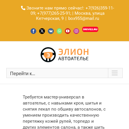
Skip
Звоните нам прямо сейчас!:
+7(926)359-11-
to
09;
+7(977)265-25-91;
| Москва, улица
content
Кетчерская, 9
|
box955@mail.ru
Drive2.ru
Facebook
X
Vk
WhatsApp
YouTube
Instagram
Перейти к...
Требуется мастер-универсал в
автоателье, с навыками кроя, шитья и
снятия лекал по обшиву автосалонов, с
умением производить качественную
перетяжку кожей рулей, торпедо и
других элементов салона, а также шить