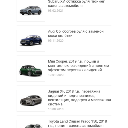
Subaru XV, обтяжка руля, тюнинг
салона автомобиля
03.02.2021
Audi Q5, обогрев руля с заменой
кожи оплётки
09.11.2020
Mini Cooper, 2019 г.в., пошив и
монтаж чехлов сидений с полным
эффектом перетяжки сидений
10.01.2020
Jaguar XF, 2018 г.в., перетяжка
сидений и подголовников,
вентиляция, подогрев и массажная
система
13.08.2018
Toyota Land Cruiser Prado 150, 2018
г.в., тюнинг салона автомобиля