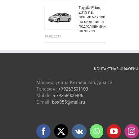
Toyota Prius,
2013 г.в.,
пошив чехлов
на сидения и
подголовники
на заказ
19.02.2017
КОНТАКТНАЯ ИНФОРМА
Москва, улица Кетчерская, дом 13
Телефон:
+79263591109
Mobile:
+79268000406
E-mail:
box955@mail.ru