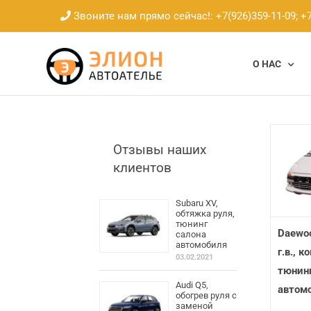
Skip
Звоните нам прямо сейчас!:
+7(926)359-11-09;
+7
to
content
О НАС
Отзывы наших
клиентов
Subaru XV,
обтяжка руля,
тюнинг
Daewoo
салона
автомобиля
г.в., 
03.02.2021
тюнинг
Audi Q5,
автом
обогрев руля с
заменой