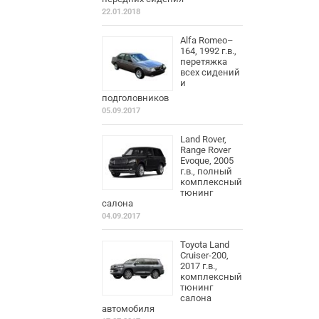
22.01.2018
Alfa Romeo–
164, 1992 г.в.,
перетяжка
всех сидений
и
подголовников
05.09.2017
Land Rover,
Range Rover
Evoque, 2005
г.в., полный
комплексный
тюнинг
салона
04.09.2017
Toyota Land
Cruiser-200,
2017 г.в.,
комплексный
тюнинг
салона
автомобиля