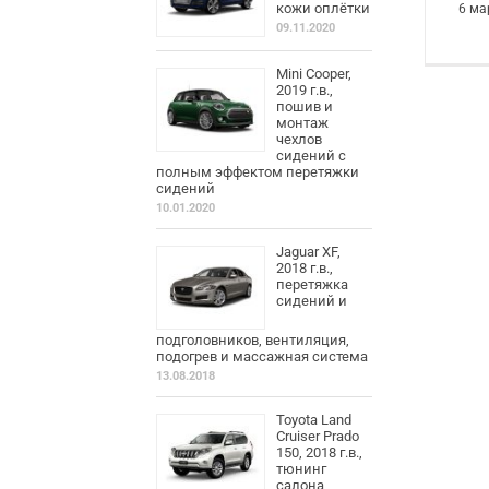
кожи оплётки
6 ма
09.11.2020
Mini Cooper,
2019 г.в.,
пошив и
монтаж
чехлов
сидений с
полным эффектом перетяжки
сидений
10.01.2020
Jaguar XF,
2018 г.в.,
перетяжка
сидений и
подголовников, вентиляция,
подогрев и массажная система
13.08.2018
Toyota Land
Cruiser Prado
150, 2018 г.в.,
тюнинг
салона