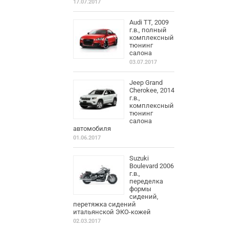
17.07.2017
Audi TT, 2009
г.в., полный
комплексный
тюнинг
салона
03.07.2017
Jeep Grand
Cherokee, 2014
г.в.,
комплексный
тюнинг
салона
автомобиля
01.06.2017
Suzuki
Boulevard 2006
г.в.,
переделка
формы
сидений,
перетяжка сидений
итальянской ЭКО-кожей
02.03.2017