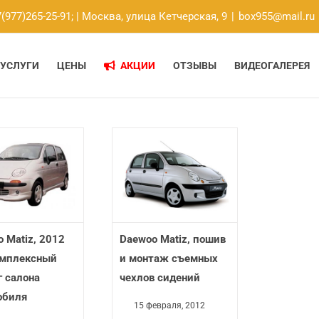
(977)265-25-91;
| Москва, улица Кетчерская, 9
|
box955@mail.ru
УСЛУГИ
ЦЕНЫ
АКЦИИ
ОТЗЫВЫ
ВИДЕОГАЛЕРЕЯ
 Matiz, 2012
Daewoo Matiz, пошив
комплексный
и монтаж съемных
 салона
чехлов сидений
обиля
15 февраля, 2012