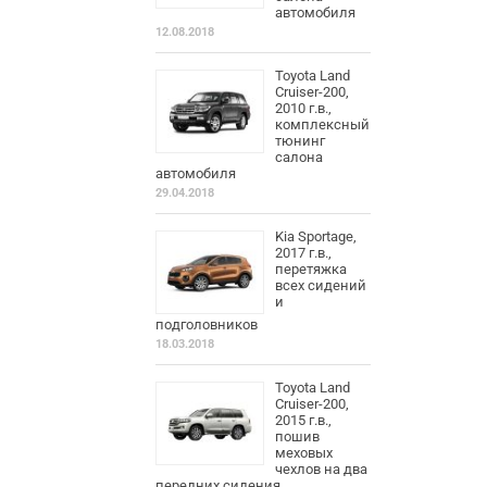
автомобиля
12.08.2018
Toyota Land
Cruiser-200,
2010 г.в.,
комплексный
тюнинг
салона
автомобиля
29.04.2018
Kia Sportage,
2017 г.в.,
перетяжка
всех сидений
и
подголовников
18.03.2018
Toyota Land
Cruiser-200,
2015 г.в.,
пошив
меховых
чехлов на два
передних сидения