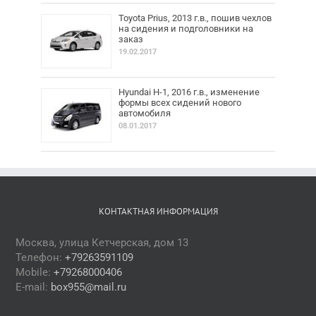
Toyota Prius, 2013 г.в., пошив чехлов
на сидения и подголовники на
заказ
19.02.2017
Hyundai H-1, 2016 г.в., изменение
формы всех сидений нового
автомобиля
08.01.2017
КОНТАКТНАЯ ИНФОРМАЦИЯ
Москва, улица Кетчерская, дом 13
Телефон:
+79263591109
Mobile:
+79268000406
E-mail:
box955@mail.ru