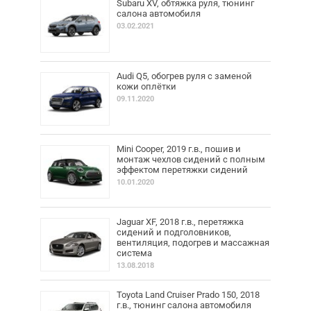
Subaru XV, обтяжка руля, тюнинг
салона автомобиля
03.02.2021
Audi Q5, обогрев руля с заменой
кожи оплётки
09.11.2020
Mini Cooper, 2019 г.в., пошив и
монтаж чехлов сидений с полным
эффектом перетяжки сидений
10.01.2020
Jaguar XF, 2018 г.в., перетяжка
сидений и подголовников,
вентиляция, подогрев и массажная
система
13.08.2018
Toyota Land Cruiser Prado 150, 2018
г.в., тюнинг салона автомобиля