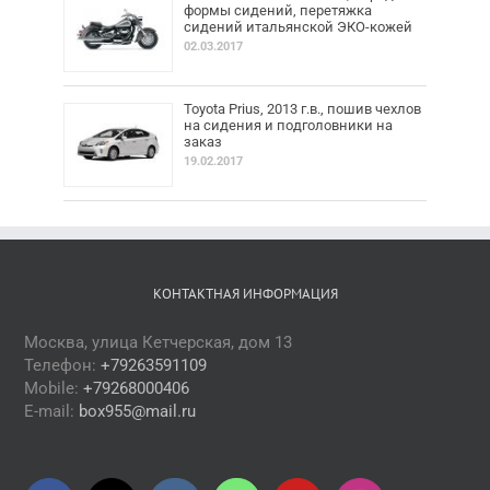
формы сидений, перетяжка
сидений итальянской ЭКО-кожей
02.03.2017
Toyota Prius, 2013 г.в., пошив чехлов
на сидения и подголовники на
заказ
19.02.2017
КОНТАКТНАЯ ИНФОРМАЦИЯ
Москва, улица Кетчерская, дом 13
Телефон:
+79263591109
Mobile:
+79268000406
E-mail:
box955@mail.ru