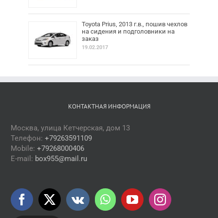
Toyota Prius, 2013 г.в., пошив чехлов
на сидения и подголовники на
заказ
19.02.2017
КОНТАКТНАЯ ИНФОРМАЦИЯ
Москва, улица Кетчерская, дом 13
Телефон:
+79263591109
Mobile:
+79268000406
E-mail:
box955@mail.ru